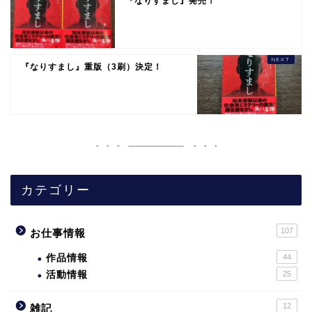
『なりすまし』発売！
『なりすまし』重版（3刷）決定！
カテゴリー
107
お仕事情報
作品情報
44
活動情報
25
12
雑記