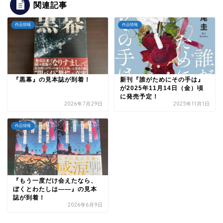
関連記事
作品情報
作品情報
『黒幕』の見本誌が到着！
新刊『誰がためにその手は』
が2025年11月14日（金）頃
に発売予定！
2026年7月29日
2025年11月1日
作品情報
『もう一度だけ会えたなら、
ぼくとわたしは――』の見本
誌が到着！
2026年6月9日